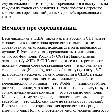
ему возможность все это время соревноваться и выступать на
каждом из этапов его развития. В этом помогает огромное
количество соревнований разных уровней, проводящихся в
США.
Немного про соревнования.
Весь чирлидинг в США, также как и в России и СНГ живет
сезонами, и в конце сезона проводятся самые важные
соревнования, на которых подводятся итоги, выбираются
лучшие. В России такими соревнованиям традиционно
являются Чемпионат России (у СЧР) и Национальный
чемпионат (у ФЧР). В США все сложнее и интереснее: есть
промежуточный соревновательный срез — национальные
соревнования (Nationals), которых (на минутку!) штук 6-7 —
их проводит несколько разных федераций в США, а также
финальные соревнования, самые важные для любого
американского чирлидира — это Worlds — чемпионат Мира
(кстати, не важно, что в некоторых дивизионах присутствуют
только американские команды — это все равно чемпионат
Мира 🙂 , потому что для подавляющего числа американцев
весь Мир — это США, они даже не выезжают за пределы).
Все эти финальные соревнования проводятся в период с
апреля по май. Но, т.к. спортсменов много, уровней много, то