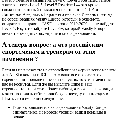
Level 5 сменил название на Level 6. Level 5 Restricted теперь
зовется просто Level 5. Level 5 Restricted — это уровень
сложности, который прижился пока только в США и
Латинской Америке, в Европе его не было. Именно поэтому
на соревнованиях Varsity Europe, который в общем-то,
опирается на правила IASF, в сезоне 2019-2020 вы не найдете
Level 5. Но, зато найдете Level 6+, который Varsity Europe
ввели только для своих европейских соревнований.
А теперь вопрос: а что российским
спортсменам и тренерам от этих
изменений ?
Если вы не выезжаете на европейские и американские ивенты
для All Star команд и ICU — это ваше все и кроме этих
соревнований больше ничего и не нужно, то эти изменения
вас не коснутся. Если же вы мыслите шире и ваш
соревновательный сезон более гибкий, а также ваша команда
может позволить себе европейскую поездку или поездку в
Штаты, то изменения следующие:
Если вы заявляетесь на соревнования Varsity Europe,
внимательнее с выбором уровней вашей команды в
заявке.