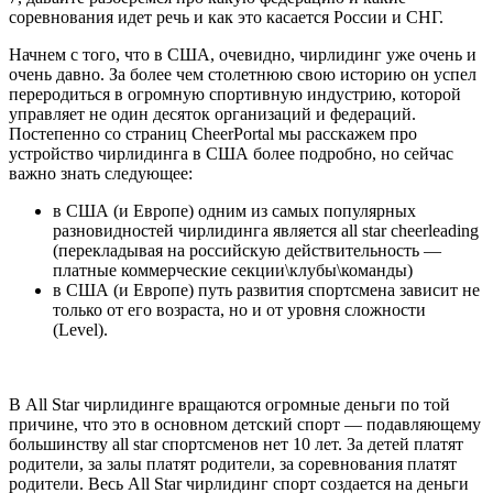
соревнования идет речь и как это касается России и СНГ.
Начнем с того, что в США, очевидно, чирлидинг уже очень и
очень давно. За более чем столетнюю свою историю он успел
переродиться в огромную спортивную индустрию, которой
управляет не один десяток организаций и федераций.
Постепенно со страниц CheerPortal мы расскажем про
устройство чирлидинга в США более подробно, но сейчас
важно знать следующее:
в США (и Европе) одним из самых популярных
разновидностей чирлидинга является all star cheerleading
(перекладывая на российскую действительность —
платные коммерческие секции\клубы\команды)
в США (и Европе) путь развития спортсмена зависит не
только от его возраста, но и от уровня сложности
(Level).
В All Star чирлидинге вращаются огромные деньги по той
причине, что это в основном детский спорт — подавляющему
большинству all star спортсменов нет 10 лет. За детей платят
родители, за залы платят родители, за соревнования платят
родители. Весь All Star чирлидинг спорт создается на деньги