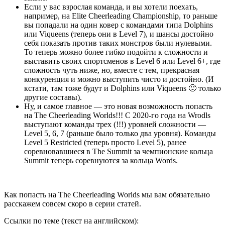
Если у вас взрослая команда, и вы хотели поехать,
например, на Elite Cheerleading Championship, то раньше
вы попадали на один ковер с командами типа Dolphins
или Viqueens (теперь они в Level 7), и шансы достойно
себя показать против таких монстров были нулевыми.
То теперь можно более гибко подойти к сложности и
выставить своих спортсменов в Level 6 или Level 6+, где
сложность чуть ниже, но, вместе с тем, прекрасная
конкуренция и можно выступить чисто и достойно. (И
кстати, там тоже будут и Dolphins или Viqueens 🙂 только
другие составы).
Ну, и самое главное — это новая возможность попасть
на The Cheerleading Worlds!!! С 2020-го года на Wrodls
выступают команды трех (!!!) уровней сложности —
Level 5, 6, 7 (раньше было только два уровня). Команды
Level 5 Restricted (теперь просто Level 5), ранее
соревновавшиеся в The Summit за чемпионские кольца
Summit теперь соревнуются за кольца Words.
Как попасть на The Cheerleading Worlds мы вам обязательно
расскажем совсем скоро в серии статей.
Ссылки по теме (текст на английском):