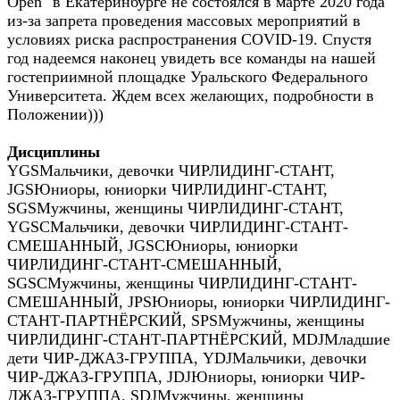
Open" в Екатеринбурге не состоялся в марте 2020 года
из-за запрета проведения массовых мероприятий в
условиях риска распространения COVID-19. Спустя
год надеемся наконец увидеть все команды на нашей
гостеприимной площадке Уральского Федерального
Университета. Ждем всех желающих, подробности в
Положении)))
Дисциплины
YGS
Мальчики, девочки ЧИРЛИДИНГ-СТАНТ
,
JGS
Юниоры, юниорки ЧИРЛИДИНГ-СТАНТ
,
SGS
Мужчины, женщины ЧИРЛИДИНГ-СТАНТ
,
YGSC
Мальчики, девочки ЧИРЛИДИНГ-СТАНТ-
СМЕШАННЫЙ
,
JGSC
Юниоры, юниорки
ЧИРЛИДИНГ-СТАНТ-СМЕШАННЫЙ
,
SGSC
Мужчины, женщины ЧИРЛИДИНГ-СТАНТ-
СМЕШАННЫЙ
,
JPS
Юниоры, юниорки ЧИРЛИДИНГ-
СТАНТ-ПАРТНЁРСКИЙ
,
SPS
Мужчины, женщины
ЧИРЛИДИНГ-СТАНТ-ПАРТНЁРСКИЙ
,
MDJ
Младшие
дети ЧИР-ДЖАЗ-ГРУППА
,
YDJ
Мальчики, девочки
ЧИР-ДЖАЗ-ГРУППА
,
JDJ
Юниоры, юниорки ЧИР-
ДЖАЗ-ГРУППА
,
SDJ
Мужчины, женщины