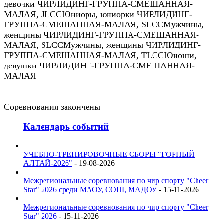
девочки ЧИРЛИДИНГ-ГРУППА-СМЕШАННАЯ-
МАЛАЯ
,
JLCC
Юниоры, юниорки ЧИРЛИДИНГ-
ГРУППА-СМЕШАННАЯ-МАЛАЯ
,
SLCC
Мужчины,
женщины ЧИРЛИДИНГ-ГРУППА-СМЕШАННАЯ-
МАЛАЯ
,
SLCC
Мужчины, женщины ЧИРЛИДИНГ-
ГРУППА-СМЕШАННАЯ-МАЛАЯ
,
TLCC
Юноши,
девушки ЧИРЛИДИНГ-ГРУППА-СМЕШАННАЯ-
МАЛАЯ
Соревнования закончены
Календарь событий
УЧЕБНО-ТРЕНИРОВОЧНЫЕ СБОРЫ "ГОРНЫЙ
АЛТАЙ-2026"
- 19-08-2026
Межрегиональные соревнования по чир спорту "Cheer
Star" 2026 среди МАОУ, СОШ, МАДОУ
- 15-11-2026
Межрегиональные соревнования по чир спорту "Cheer
Star" 2026
- 15-11-2026