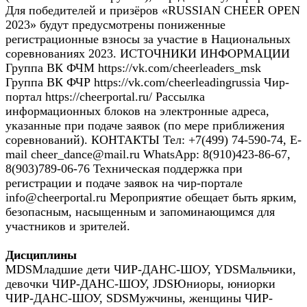
Для победителей и призёров «RUSSIAN CHEER OPEN
2023» будут предусмотрены пониженные
регистрационные взносы за участие в Национальных
соревнованиях 2023. ИСТОЧНИКИ ИНФОРМАЦИИ
Группа ВК ФЧМ https://vk.com/cheerleaders_msk
Группа ВК ФЧР https://vk.com/cheerleadingrussia Чир-
портал https://cheerportal.ru/ Рассылка
информационных блоков на электронные адреса,
указанные при подаче заявок (по мере приближения
соревнований). КОНТАКТЫ Тел: +7(499) 74-590-74, E-
mail cheer_dance@mail.ru WhatsApp: 8(910)423-86-67,
8(903)789-06-76 Техническая поддержка при
регистрации и подаче заявок на чир-портале
info@cheerportal.ru Мероприятие обещает быть ярким,
безопасным, насыщенным и запоминающимся для
участников и зрителей.
Дисциплины
MDS
Младшие дети ЧИР-ДАНС-ШОУ
,
YDS
Мальчики,
девочки ЧИР-ДАНС-ШОУ
,
JDS
Юниоры, юниорки
ЧИР-ДАНС-ШОУ
,
SDS
Мужчины, женщины ЧИР-