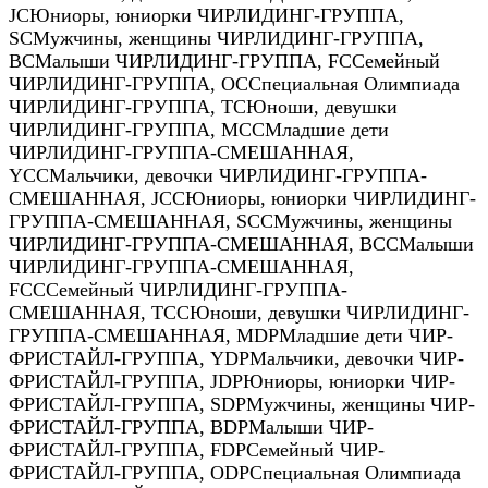
JC
Юниоры, юниорки ЧИРЛИДИНГ-ГРУППА
,
SC
Мужчины, женщины ЧИРЛИДИНГ-ГРУППА
,
BC
Малыши ЧИРЛИДИНГ-ГРУППА
,
FC
Семейный
ЧИРЛИДИНГ-ГРУППА
,
OC
Специальная Олимпиада
ЧИРЛИДИНГ-ГРУППА
,
TC
Юноши, девушки
ЧИРЛИДИНГ-ГРУППА
,
MCC
Младшие дети
ЧИРЛИДИНГ-ГРУППА-СМЕШАННАЯ
,
YCC
Мальчики, девочки ЧИРЛИДИНГ-ГРУППА-
СМЕШАННАЯ
,
JCC
Юниоры, юниорки ЧИРЛИДИНГ-
ГРУППА-СМЕШАННАЯ
,
SCC
Мужчины, женщины
ЧИРЛИДИНГ-ГРУППА-СМЕШАННАЯ
,
BCC
Малыши
ЧИРЛИДИНГ-ГРУППА-СМЕШАННАЯ
,
FCC
Семейный ЧИРЛИДИНГ-ГРУППА-
СМЕШАННАЯ
,
TCC
Юноши, девушки ЧИРЛИДИНГ-
ГРУППА-СМЕШАННАЯ
,
MDP
Младшие дети ЧИР-
ФРИСТАЙЛ-ГРУППА
,
YDP
Мальчики, девочки ЧИР-
ФРИСТАЙЛ-ГРУППА
,
JDP
Юниоры, юниорки ЧИР-
ФРИСТАЙЛ-ГРУППА
,
SDP
Мужчины, женщины ЧИР-
ФРИСТАЙЛ-ГРУППА
,
BDP
Малыши ЧИР-
ФРИСТАЙЛ-ГРУППА
,
FDP
Семейный ЧИР-
ФРИСТАЙЛ-ГРУППА
,
ODP
Специальная Олимпиада