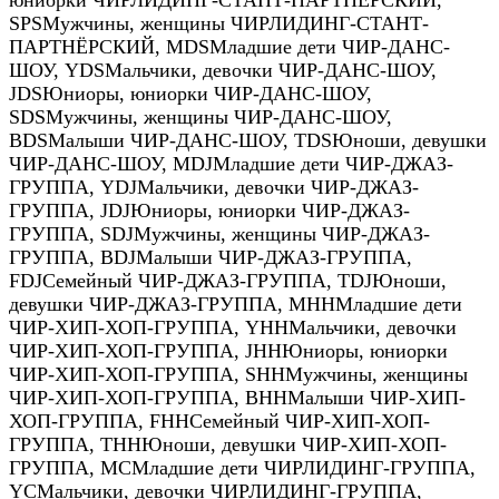
юниорки ЧИРЛИДИНГ-СТАНТ-ПАРТНЁРСКИЙ
,
SPS
Мужчины, женщины ЧИРЛИДИНГ-СТАНТ-
ПАРТНЁРСКИЙ
,
MDS
Младшие дети ЧИР-ДАНС-
ШОУ
,
YDS
Мальчики, девочки ЧИР-ДАНС-ШОУ
,
JDS
Юниоры, юниорки ЧИР-ДАНС-ШОУ
,
SDS
Мужчины, женщины ЧИР-ДАНС-ШОУ
,
BDS
Малыши ЧИР-ДАНС-ШОУ
,
TDS
Юноши, девушки
ЧИР-ДАНС-ШОУ
,
MDJ
Младшие дети ЧИР-ДЖАЗ-
ГРУППА
,
YDJ
Мальчики, девочки ЧИР-ДЖАЗ-
ГРУППА
,
JDJ
Юниоры, юниорки ЧИР-ДЖАЗ-
ГРУППА
,
SDJ
Мужчины, женщины ЧИР-ДЖАЗ-
ГРУППА
,
BDJ
Малыши ЧИР-ДЖАЗ-ГРУППА
,
FDJ
Семейный ЧИР-ДЖАЗ-ГРУППА
,
TDJ
Юноши,
девушки ЧИР-ДЖАЗ-ГРУППА
,
MHH
Младшие дети
ЧИР-ХИП-ХОП-ГРУППА
,
YHH
Мальчики, девочки
ЧИР-ХИП-ХОП-ГРУППА
,
JHH
Юниоры, юниорки
ЧИР-ХИП-ХОП-ГРУППА
,
SHH
Мужчины, женщины
ЧИР-ХИП-ХОП-ГРУППА
,
BHH
Малыши ЧИР-ХИП-
ХОП-ГРУППА
,
FHH
Семейный ЧИР-ХИП-ХОП-
ГРУППА
,
THH
Юноши, девушки ЧИР-ХИП-ХОП-
ГРУППА
,
MC
Младшие дети ЧИРЛИДИНГ-ГРУППА
,
YC
Мальчики, девочки ЧИРЛИДИНГ-ГРУППА
,