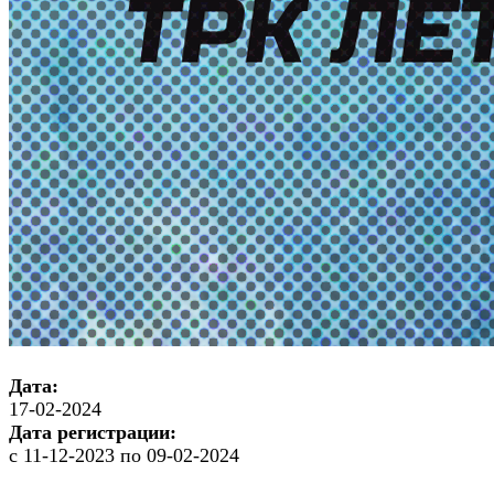
Дата:
17-02-2024
Дата регистрации:
с 11-12-2023 по 09-02-2024