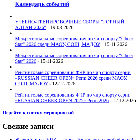
Календарь событий
УЧЕБНО-ТРЕНИРОВОЧНЫЕ СБОРЫ "ГОРНЫЙ
АЛТАЙ-2026"
- 19-08-2026
Межрегиональные соревнования по чир спорту "Cheer
Star" 2026 среди МАОУ, СОШ, МАДОУ
- 15-11-2026
Межрегиональные соревнования по чир спорту "Cheer
Star" 2026
- 15-11-2026
Рейтинговые соревнования ФЧР по чир спорту серии
«RUSSIAN CHEER OPEN» Perm 2026 среди МАОУ,
СОШ, МАДОУ
- 12-12-2026
Рейтинговые соревнования ФЧР по чир спорту серии
«RUSSIAN CHEER OPEN 2025» Perm 2026
- 12-12-2026
Перейти к списку мероприятий
Свежие записи
Жаркий июль 2023 — стант-фестивали на любой вкус!