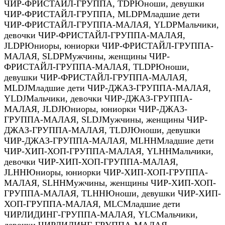
ЧИР-ФРИСТАЙЛ-ГРУППА
,
TDP
Юноши, девушки
ЧИР-ФРИСТАЙЛ-ГРУППА
,
MLDP
Младшие дети
ЧИР-ФРИСТАЙЛ-ГРУППА-МАЛАЯ
,
YLDP
Мальчики,
девочки ЧИР-ФРИСТАЙЛ-ГРУППА-МАЛАЯ
,
JLDP
Юниоры, юниорки ЧИР-ФРИСТАЙЛ-ГРУППА-
МАЛАЯ
,
SLDP
Мужчины, женщины ЧИР-
ФРИСТАЙЛ-ГРУППА-МАЛАЯ
,
TLDP
Юноши,
девушки ЧИР-ФРИСТАЙЛ-ГРУППА-МАЛАЯ
,
MLDJ
Младшие дети ЧИР-ДЖАЗ-ГРУППА-МАЛАЯ
,
YLDJ
Мальчики, девочки ЧИР-ДЖАЗ-ГРУППА-
МАЛАЯ
,
JLDJ
Юниоры, юниорки ЧИР-ДЖАЗ-
ГРУППА-МАЛАЯ
,
SLDJ
Мужчины, женщины ЧИР-
ДЖАЗ-ГРУППА-МАЛАЯ
,
TLDJ
Юноши, девушки
ЧИР-ДЖАЗ-ГРУППА-МАЛАЯ
,
MLHH
Младшие дети
ЧИР-ХИП-ХОП-ГРУППА-МАЛАЯ
,
YLHH
Мальчики,
девочки ЧИР-ХИП-ХОП-ГРУППА-МАЛАЯ
,
JLHH
Юниоры, юниорки ЧИР-ХИП-ХОП-ГРУППА-
МАЛАЯ
,
SLHH
Мужчины, женщины ЧИР-ХИП-ХОП-
ГРУППА-МАЛАЯ
,
TLHH
Юноши, девушки ЧИР-ХИП-
ХОП-ГРУППА-МАЛАЯ
,
MLC
Младшие дети
ЧИРЛИДИНГ-ГРУППА-МАЛАЯ
,
YLC
Мальчики,