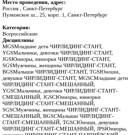
Место проведения, адрес:
Россия , Санкт-Петербург
Пулковское ш., 25, корп. 1, Санкт-Петербург
Категория:
Всероссийские
Дисциплины
MGS
Младшие дети ЧИРЛИДИНГ-СТАНТ
,
YGS
Мальчики, девочки ЧИРЛИДИНГ-СТАНТ
,
JGS
Юниоры, юниорки ЧИРЛИДИНГ-СТАНТ
,
SGS
Мужчины, женщины ЧИРЛИДИНГ-СТАНТ
,
BGS
Малыши ЧИРЛИДИНГ-СТАНТ
,
TGS
Юноши,
девушки ЧИРЛИДИНГ-СТАНТ
,
MGSC
Младшие дети
ЧИРЛИДИНГ-СТАНТ-СМЕШАННЫЙ
,
YGSC
Мальчики, девочки ЧИРЛИДИНГ-СТАНТ-
СМЕШАННЫЙ
,
JGSC
Юниоры, юниорки
ЧИРЛИДИНГ-СТАНТ-СМЕШАННЫЙ
,
SGSC
Мужчины, женщины ЧИРЛИДИНГ-СТАНТ-
СМЕШАННЫЙ
,
BGSC
Малыши ЧИРЛИДИНГ-
СТАНТ-СМЕШАННЫЙ
,
TGSC
Юноши, девушки
ЧИРЛИДИНГ-СТАНТ-СМЕШАННЫЙ
,
JPS
Юниоры,