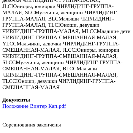
девочки ЧИРЛИДИНГ-ГРУППА-МАЛАЯ
,
JLC
Юниоры, юниорки ЧИРЛИДИНГ-ГРУППА-
МАЛАЯ
,
SLC
Мужчины, женщины ЧИРЛИДИНГ-
ГРУППА-МАЛАЯ
,
BLC
Малыши ЧИРЛИДИНГ-
ГРУППА-МАЛАЯ
,
TLC
Юноши, девушки
ЧИРЛИДИНГ-ГРУППА-МАЛАЯ
,
MLCC
Младшие дети
ЧИРЛИДИНГ-ГРУППА-СМЕШАННАЯ-МАЛАЯ
,
YLCC
Мальчики, девочки ЧИРЛИДИНГ-ГРУППА-
СМЕШАННАЯ-МАЛАЯ
,
JLCC
Юниоры, юниорки
ЧИРЛИДИНГ-ГРУППА-СМЕШАННАЯ-МАЛАЯ
,
SLCC
Мужчины, женщины ЧИРЛИДИНГ-ГРУППА-
СМЕШАННАЯ-МАЛАЯ
,
BLCC
Малыши
ЧИРЛИДИНГ-ГРУППА-СМЕШАННАЯ-МАЛАЯ
,
TLCC
Юноши, девушки ЧИРЛИДИНГ-ГРУППА-
СМЕШАННАЯ-МАЛАЯ
Документы
Положение Винтер Кап.pdf
Соревнования закончены