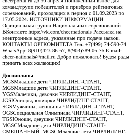
cheerportal.ru до 30 апреля Пониженный взнос для
команд/групп победителей и призёров рейтинговых
соревнований, проходящих в период с 01.09.2023 по
17.05.2024. ИСТОЧНИКИ ИНФОРМАЦИИ
Официальная группа Национальных соревнований
ВКонтакте https://vk.com/cheernationals Рассылка на
электронные адреса, указанные при подаче заявок.
КОНТАКТЫ ОРГКОМИТЕТА Тел: +7(499) 74-590-74
WhatsApp: 8(910)423-86-67, 8(903)789-06-76 E-mail:
cheer-nationals@mail.ru Добро пожаловать! Будем рады
принять всех желающих!
Дисциплины
MGS
Младшие дети ЧИРЛИДИНГ-СТАНТ
,
MGS
Младшие дети ЧИРЛИДИНГ-СТАНТ
,
YGS
Мальчики, девочки ЧИРЛИДИНГ-СТАНТ
,
JGS
Юниоры, юниорки ЧИРЛИДИНГ-СТАНТ
,
SGS
Мужчины, женщины ЧИРЛИДИНГ-СТАНТ
,
OGS
Специальная Олимпиада ЧИРЛИДИНГ-СТАНТ
,
TGS
Юноши, девушки ЧИРЛИДИНГ-СТАНТ
,
MGSC
Младшие дети ЧИРЛИДИНГ-СТАНТ-
СМЕШАННЫЙ
,
MGSC
Младшие дети ЧИРЛИДИНГ-