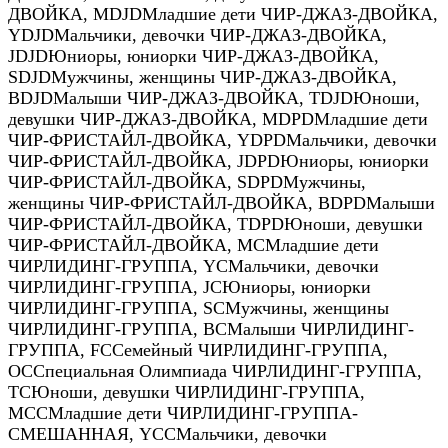
ДВОЙКА
,
MDJD
Младшие дети ЧИР-ДЖАЗ-ДВОЙКА
,
YDJD
Мальчики, девочки ЧИР-ДЖАЗ-ДВОЙКА
,
JDJD
Юниоры, юниорки ЧИР-ДЖАЗ-ДВОЙКА
,
SDJD
Мужчины, женщины ЧИР-ДЖАЗ-ДВОЙКА
,
BDJD
Малыши ЧИР-ДЖАЗ-ДВОЙКА
,
TDJD
Юноши,
девушки ЧИР-ДЖАЗ-ДВОЙКА
,
MDPD
Младшие дети
ЧИР-ФРИСТАЙЛ-ДВОЙКА
,
YDPD
Мальчики, девочки
ЧИР-ФРИСТАЙЛ-ДВОЙКА
,
JDPD
Юниоры, юниорки
ЧИР-ФРИСТАЙЛ-ДВОЙКА
,
SDPD
Мужчины,
женщины ЧИР-ФРИСТАЙЛ-ДВОЙКА
,
BDPD
Малыши
ЧИР-ФРИСТАЙЛ-ДВОЙКА
,
TDPD
Юноши, девушки
ЧИР-ФРИСТАЙЛ-ДВОЙКА
,
MC
Младшие дети
ЧИРЛИДИНГ-ГРУППА
,
YC
Мальчики, девочки
ЧИРЛИДИНГ-ГРУППА
,
JC
Юниоры, юниорки
ЧИРЛИДИНГ-ГРУППА
,
SC
Мужчины, женщины
ЧИРЛИДИНГ-ГРУППА
,
BC
Малыши ЧИРЛИДИНГ-
ГРУППА
,
FC
Семейный ЧИРЛИДИНГ-ГРУППА
,
OC
Специальная Олимпиада ЧИРЛИДИНГ-ГРУППА
,
TC
Юноши, девушки ЧИРЛИДИНГ-ГРУППА
,
MCC
Младшие дети ЧИРЛИДИНГ-ГРУППА-
СМЕШАННАЯ
,
YCC
Мальчики, девочки