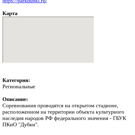
https://parkdubki.ru/
Карта
Категория:
Региональные
Описание:
Соревнования проводятся на открытом стадионе,
расположенном на территории объекта культурного
наследия народов РФ федерального значения - ГБУК
ПКиО "Дубки".